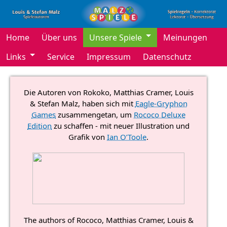
Home
Über uns
Unsere Spiele
Meinungen
Links
Service
Impressum
Datenschutz
Die Autoren von Rokoko, Matthias Cramer, Louis
& Stefan Malz, haben sich mit
Eagle-Gryphon
Games
zu­sam­men­ge­tan, um
Rococo Deluxe
Edition
zu schaffen - mit neuer Illustration und
Grafik von
Ian O’Toole
.
The authors of Rococo, Matthias Cramer, Louis &