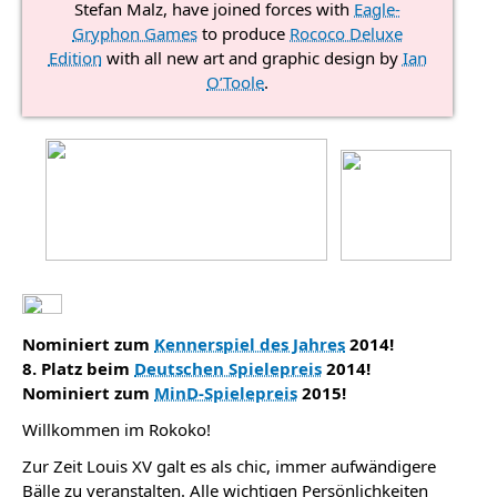
Stefan Malz, have joined forces with
Eagle-
Gryphon Games
to produce
Rococo Deluxe
Edition
with all new art and graphic design by
Ian
O’Toole
.
Nominiert zum
Kennerspiel des Jahres
2014!
8. Platz beim
Deutschen Spielepreis
2014!
Nominiert zum
MinD-Spielepreis
2015!
Willkommen im Rokoko!
Zur Zeit Louis XV galt es als chic, immer aufwändigere
Bälle zu veranstalten. Alle wichtigen Persönlichkeiten