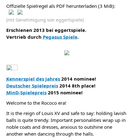
Offizielle Spielregel als PDF herunterladen (3 MiB):
(mit Genehmigung von eggertspiele)
Erschienen 2013 bei eggertspiele.
Vertrieb durch
Pegasus Spiele
.
Kennerspiel des Jahres
2014 nominee!
Deutscher Spielepreis
2014 8th place!
MinD-Spielepreis
2015 nominee!
Welcome to the Rococo era!
It is the reign of Louis XV and safe to say: holding lavish
balls is quite trendy. Important personalities wrap up in
noble coats and dresses, anxious to outshine one
another when dancing through the halls.