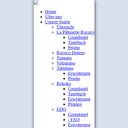
Home
Über uns
Unsere Spiele
Übersicht
La Pâtisserie Rococo
Grundspiel
Tagebuch
Promo
Rococo Deluxe
Tungaru
Valparaiso
Altiplano
Erweiterung
Promo
Rokoko
Grundspiel
Tagebuch
Erweiterung
Promos
EDO
Grundspiel
- FAQ
Erweiterung